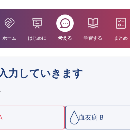
ホーム
はじめに
考える
学習する
まとめ
に入力していきます
。
A
血友病 B