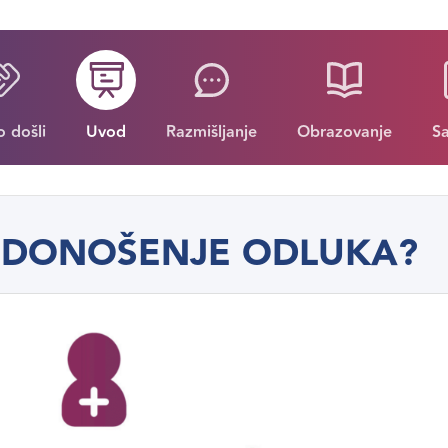
 došli
Uvod
Razmišljanje
Obrazovanje
S
O DONOŠENJE ODLUKA?