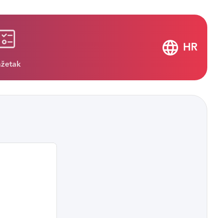
HR
ažetak